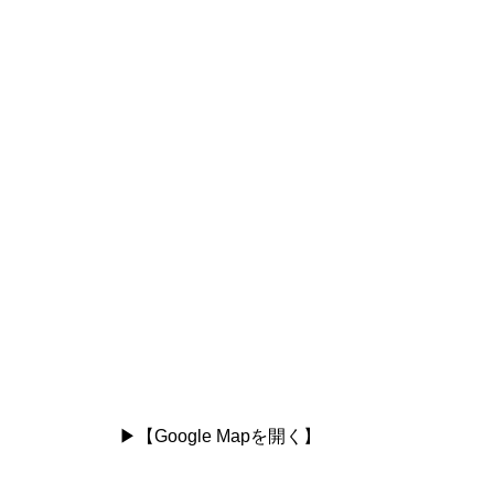
トップページ
私たちの想い
▶︎【
Google Mapを開く
】
当院で働く魅力
働く環境・制度紹介